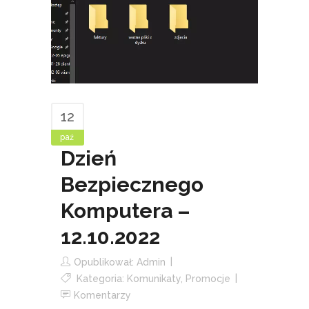
12
paź
Dzień
Bezpiecznego
Komputera –
12.10.2022
Opublikował:
Admin
Kategoria:
Komunikaty
,
Promocje
Komentarzy