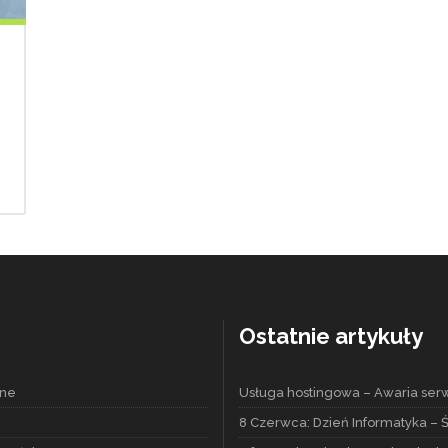
Ostatnie artykuły
lne
Usługa hostingowa – Awaria serw
8 Czerwca: Dzień Informatyka – 