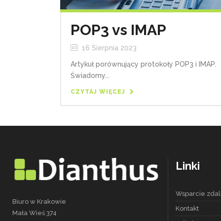
POP3 vs IMAP
16 Sierpnia 2023
Artykuł porównujący protokoły POP3 i IMAP.
Świadomy...
CZYTAJ WIĘCEJ
Linki
Wsparcie zda
Biuro w Krakowie
Kontakt
Mała Wieś 374