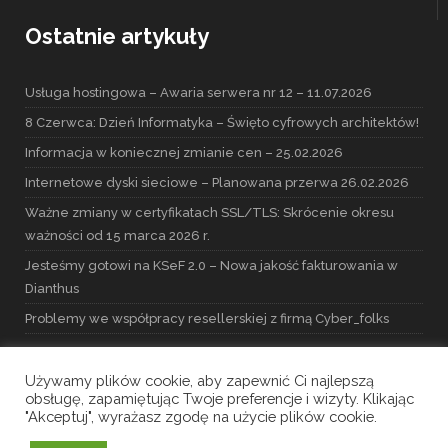
Ostatnie artykuły
Usługa hostingowa – Awaria serwera nr 12 – 11.07.2026
8 Czerwca: Dzień Informatyka – Święto cyfrowych architektów!
Informacja w koniecznej zmianie cen – 25.02.2026
Internetowe dyski sieciowe – Planowana przerwa 26.02.2026
Ważne zmiany w certyfikatach SSL/TLS: Skrócenie okresu
ważności od 15 marca 2026 r.
Jesteśmy gotowi na KSeF 2.0 – Nowa jakość fakturowania w
Dianthus
Problemy we współpracy resellerskiej z firmą Cyber_folks
Używamy plików cookie, aby zapewnić Ci najlepszą
obsługę, zapamiętując Twoje preferencje i wizyty. Klikając
"Akceptuj", wyrażasz zgodę na użycie plików cookie.