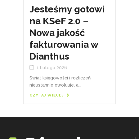
Jesteśmy gotowi
na KSeF 2.0 –
Nowa jakość
fakturowania w
Dianthus
1 Lutego 2026
Świat księgowości i rozliczeń
nieustannie ewoluuje, a...
CZYTAJ WIĘCEJ